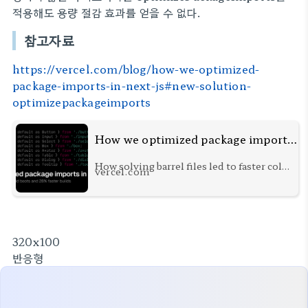
적용해도 용량 절감 효과를 얻을 수 없다.
참고자료
https://vercel.com/blog/how-we-optimized-
package-imports-in-next-js#new-solution-
optimizepackageimports
How we optimized package imports in Next.js – Vercel
How solving barrel files led to faster cold
vercel.com
boots and build times.
320x100
반응형