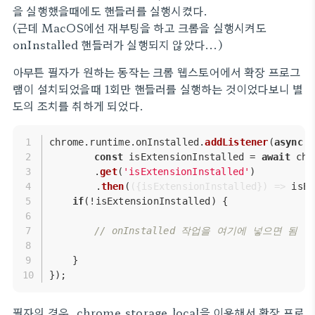
을 실행했을때에도 핸들러를 실행시켰다.
(근데 MacOS에선 재부팅을 하고 크롬을 실행시켜도
onInstalled 핸들러가 실행되지 않았다...)
아무튼 필자가 원하는 동작는 크롬 웹스토어에서 확장 프로그
램이 설치되었을때 1회만 핸들러를 실행하는 것이었다보니 별
도의 조치를 취하게 되었다.
chrome.
runtime
.
onInstalled
.
addListener
(
async
 (
const
 isExtensionInstalled = 
await
 chr
    	.
get
(
'isExtensionInstalled'
)
        .
then
(
(
{isExtensionInstalled}
) =>
 isEx
if
(!isExtensionInstalled) {
// onInstalled 작업을 여기에 
    }
});
필자의 경우, chrome.storage.local을 이용해서 확장 프로