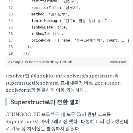
      remitterName: "김친구",
      remitterTitle: "납부자",
      method: "일시납부",
      footerMessage: "친구비 환불 절대 불가",
      isShowDate: true,
      isShowId: true,
      priceRows: [{ name: "친구1년재계약", count: 1, pri
    },
  });
example.ts
hosted with ❤ by
GitHub
view raw
resolver만 @hookform/resolvers/supersturct의
superstructResolver로 교체해주면 바로 Zod+react-
hook-form과 동일하게 이용 가능하다.
Superstruct로의 전환 결과
CHINGOO.BE 프로젝트 내 모든 Zod 관련 코드를
Superstruct로 마이그레이션 했다. 다행히 미리 검토했던대
로 기능 상 차이점은 발생하지 않았다.