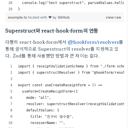
  console.log("test superstruct", parsedValues.hello)
}
example.ts
hosted with ❤ by
GitHub
view raw
Superstruct와 react-hook-form의 연동
다행히 react-hook-form에서
@hookform/resolvers
를
통해 공식적으로 Superstruct의 resolver를 지원하고 있
다. Zod를 통해 사용했던 방법과 큰 차이는 없다.
import { receiptValidationSchema } from "./form-schem
import { superstructResolver } from "@hookform/resolv
export const useCreateReceiptForm = () =>
  useForm<CreateReciptForm>({
    mode: "all",
    resolver: superstructResolver(receiptValidationSc
    defaultValues: {
      title: "친구비 영수증",
      receiverName: "",