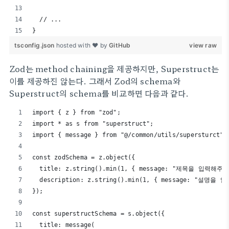
  // ...
}
tsconfig.json
hosted with ❤ by
GitHub
view raw
Zod는 method chaining을 제공하지만, Superstruct는
이를 제공하진 않는다. 그래서 Zod의 schema와
Superstruct의 schema를 비교하면 다음과 같다.
import { z } from "zod";
import * as s from "superstruct";
import { message } from "@/common/utils/supersturct";
const zodSchema = z.object({
  title: z.string().min(1, { message: "제목을 입력해주세
  description: z.string().min(1, { message: "설명을
});
const superstructSchema = s.object({
  title: message(