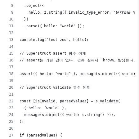
  .object({
    hello: z.string({ invalid_type_error: "문자열을
  })
  .parse({ hello: "world" });
console.log("test zod", hello);
// Superstruct assert 함수 예제
// assert는 리턴 값이 없다. 검증 실패시 Throw만 발생한다.
assert({ hello: "world" }, message(s.object({ world: 
// Superstruct validate 함수 예제
const [isInvalid, parsedValues] = s.validate(
  { hello: "world" },
  message(s.object({ world: s.string() })),
);
if (parsedValues) {