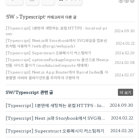
SW
Typescript
'
>
' 카테고리의 다른 글
[Typescript] 1분만에 세팅하는 로컬 HTTPS - local-ssl-pr
2024.09.30
oxy
[Typescript] Next.js와 Storybook에서 SVG파일을 컴포넌
2024.02.22
트처럼 사용하기 (with @svgr/webpack)
[Typescript] Superstruct 오류메시지 커스텀하기
2024.02.20
[Typescript] optimizePackageImports 옵션으로 Next.js
2024.02.08
번들 사이즈 줄이기 (modularizeImports 대체재)
[Typescript] Next.js App Router에서 Barrel Index를 사
2024.02.07
용할땐 서버와 클라이언트를 주의하여 구분하자
SW/Typescript 관련 글
더 보기
[Typescript] 1분만에 세팅하는 로컬 HTTPS - local-ssl-proxy
2024.09.30
[Typescript] Next.js와 Storybook에서 SVG파일을 컴포넌트처럼 사용하기 (with @svgr/webpack)
2024.02.22
[Typescript] Superstruct 오류메시지 커스텀하기
2024.02.20