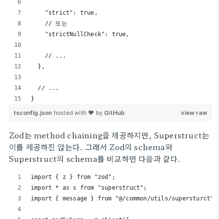
    "strict": true,
    // 또는
    "strictNullCheck": true,
    // ...
  },
  // ...
}
tsconfig.json
hosted with ❤ by
GitHub
view raw
Zod는 method chaining을 제공하지만, Superstruct는
이를 제공하진 않는다. 그래서 Zod의 schema와
Superstruct의 schema를 비교하면 다음과 같다.
import { z } from "zod";
import * as s from "superstruct";
import { message } from "@/common/utils/supersturct";