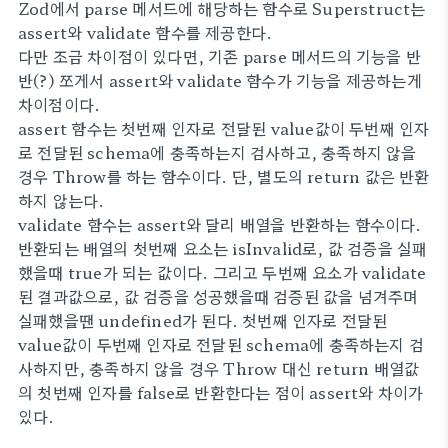
Zod에서 parse 메서드에 해당하는 함수로 Superstruct는
assert와 validate 함수를 제공한다.
다만 조금 차이점이 있다면, 기존 parse 메서드의 기능을 반
반(?) 쪼게서 assert와 validate 함수가 기능을 제공하는게
차이점이다.
assert 함수는 첫번째 인자로 전달된 value값이 두번째 인자
로 전달된 schema에 충족하는지 검사하고, 충족하지 않을
경우 Throw를 하는 함수이다. 단, 별도의 return 값은 반환
하지 않는다.
validate 함수는 assert와 달리 배열을 반환하는 함수이다.
반환되는 배열의 첫번째 요소는 isInvalid로, 값 검증을 실패
했을때 true가 되는 값이다. 그리고 두번째 요소가 validate
된 결과값으로, 값 검증을 성공했을때 검증된 값을 넘겨주며
실패했을땐 undefined가 된다. 첫번째 인자로 전달된
value값이 두번째 인자로 전달된 schema에 충족하는지 검
사하지만, 충족하지 않을 경우 Throw 대신 return 배열값
의 첫번째 인자를 false로 반환한다는 점이 assert와 차이가
있다.