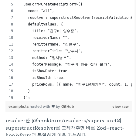
  useForm<CreateReciptForm>({
    mode: "all",
    resolver: superstructResolver(receiptValidationSc
    defaultValues: {
      title: "친구비 영수증",
      receiverName: "",
      remitterName: "김친구",
      remitterTitle: "납부자",
      method: "일시납부",
      footerMessage: "친구비 환불 절대 불가",
      isShowDate: true,
      isShowId: true,
      priceRows: [{ name: "친구1년재계약", count: 1, pri
    },
  });
example.ts
hosted with ❤ by
GitHub
view raw
resolver만 @hookform/resolvers/supersturct의
superstructResolver로 교체해주면 바로 Zod+react-
hook-form과 동일하게 이용 가능하다.