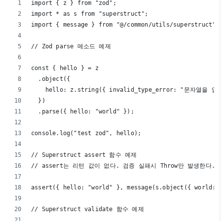
import { z } from "zod";
import * as s from "superstruct";
import { message } from "@/common/utils/superstruct";
// Zod parse 메소드 예제
const { hello } = z
  .object({
    hello: z.string({ invalid_type_error: "문자열을
  })
  .parse({ hello: "world" });
console.log("test zod", hello);
// Superstruct assert 함수 예제
// assert는 리턴 값이 없다. 검증 실패시 Throw만 발생한다.
assert({ hello: "world" }, message(s.object({ world: 
// Superstruct validate 함수 예제