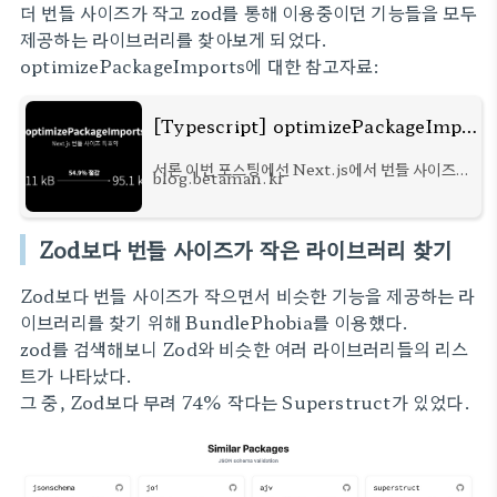
더 번들 사이즈가 작고 zod를 통해 이용중이던 기능들을 모두
제공하는 라이브러리를 찾아보게 되었다.
optimizePackageImports에 대한 참고자료:
[Typescript] optimizePackageImports 옵션으로 Next.js 번들 사이즈 줄이기 (modularizeImports 대체재)
서론 이번 포스팅에선 Next.js에서 번들 사이즈
blog.betaman.kr
최적화를 위해 제공하는
optimizePackageImports 옵션을 소개해보려
고 한다. 점점 날이 갈수록 뚱뚱해지는 우리의
Zod보다 번들 사이즈가 작은 라이브러리 찾기
Next.js 프로젝트를 다이어트 시켜보자. o
Zod보다 번들 사이즈가 작으면서 비슷한 기능을 제공하는 라
이브러리를 찾기 위해 BundlePhobia를 이용했다.
zod를 검색해보니 Zod와 비슷한 여러 라이브러리들의 리스
트가 나타났다.
그 중, Zod보다 무려 74% 작다는 Superstruct가 있었다.