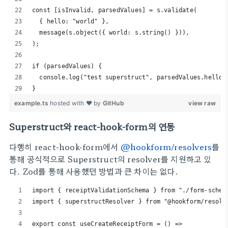
const [isInvalid, parsedValues] = s.validate(
  { hello: "world" },
  message(s.object({ world: s.string() })),
);
if (parsedValues) {
  console.log("test superstruct", parsedValues.hello)
}
example.ts
hosted with ❤ by
GitHub
view raw
Superstruct와 react-hook-form의 연동
다행히 react-hook-form에서
@hookform/resolvers
를
통해 공식적으로 Superstruct의 resolver를 지원하고 있
다. Zod를 통해 사용했던 방법과 큰 차이는 없다.
import { receiptValidationSchema } from "./form-schem
import { superstructResolver } from "@hookform/resolv
export const useCreateReceiptForm = () =>