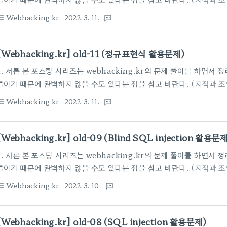
old-18, SQL injecion과 정규표현식 활용이 필요한 문제이다. 2.
Webhacking.kr
· 2022. 3. 11.
st_bulleted
textsms
음부터 SQL injection을 시도하라고 친절하게 입력폼까지 제공해준
위해 소스코드를 확인해보겠다. 이게 이번 문제의 소스코드인데, 눈의 띄
정규식필터를 이용해 특정 문자열을 필터링하고 있는 것이고, 둘째론 쿼
[Webhacking.kr] old-11 (정규표현식 활용문제)
석으로 "admin의 no는 2"라고 써져있는 점이다. 이번..
1. 서론 본 포스팅 시리즈는 webhacking.kr의 문제 풀이를 하면서
들이기 때문에 완벽하지 않을 수도 있다는 점을 참고 바란다. (지적과 
old-11, 정규표현식 활용이 필요한 문제이다. 2. 본론 이번 문제에
Webhacking.kr
· 2022. 3. 11.
st_bulleted
textsms
한다. 기분이 나쁘다 읍읍 보여지는 모습만으로는 딱히 뭔가를 알 수 없
이번 문제의 소스코드이다. 이번 문제는 정규표현식만 해석할 줄 안다면 
$_SERVER[REMOTE_ADDR]은 접속자의 IP주소이므로 현재 
[Webhacking.kr] old-09 (Blind SQL injection 활용문제
면된다. "\t"의 경우는 "tab 문자"를 의미하는데 URL에서는 직접적으로
1. 서론 본 포스팅 시리즈는 webhacking.kr의 문제 풀이를 하면서
들이기 때문에 완벽하지 않을 수도 있다는 점을 참고 바란다. (지적과 
old-9, Blind SQL injection 활용이 필요한 문제이다. 2. 본
Webhacking.kr
· 2022. 3. 10.
st_bulleted
textsms
이 뜬다. "1, 2, 3"이라는 앵커가 보이고, Password라는 항목으로
걸로 봐선 여기에 무언가를 입력해서 submit하면 문제를 해결 할 수 있
각의 화면을 볼 수 있다. GET 파라미터 "no"의 값이 클릭한 앵커의 
[Webhacking.kr] old-08 (SQL injection 활용문제)