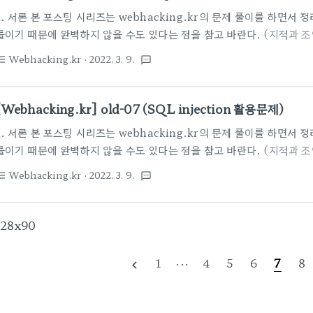
는데, 특별하게도 "no"가 3일때는 "..
1. 서론 본 포스팅 시리즈는 webhacking.kr의 문제 풀이를 하면서
들이기 때문에 완벽하지 않을 수도 있다는 점을 참고 바란다. (지적과 
old-8, SQL injection 활용이 필요한 문제이다. 2. 본론 이번
Webhacking.kr
· 2022. 3. 9.
st_bulleted
textsms
수 있다. "done! (0/70)"이라는 문구를 확인할 수 있는데, 아직까지
조금 이상한 점은 새로고침을 했더니 이러한 페이지로 바뀌었다는 것이다
이 페이지가 나타나는걸로 봐선 아마 내 접속 정보를 따로 저장해두고 있
[Webhacking.kr] old-07 (SQL injection 활용문제)
코드이다. DB에 접속하고 쿼리를 요청하는 부분이 있..
1. 서론 본 포스팅 시리즈는 webhacking.kr의 문제 풀이를 하면서
들이기 때문에 완벽하지 않을 수도 있다는 점을 참고 바란다. (지적과 
old-7, SQL injection 활용이 필요한 문제이다. 2. 본론 이번 
Webhacking.kr
· 2022. 3. 9.
st_bulleted
textsms
타난다. 처음 접속시에 GET 파라미터 쪽에 "val"라는 항목에 1이 전
드이다. 우선 코드 상단을 보면, 우리가 처음에 봤던 GET 파라미터 "va
있다. 그리고 이 값을 정규식 필터를 통해 특정 문자가 포함될 경우 바로
728x90
자는 다음과 같다. 그리고 위 if문을 통과한..
1
···
4
5
6
7
8
navigate_before