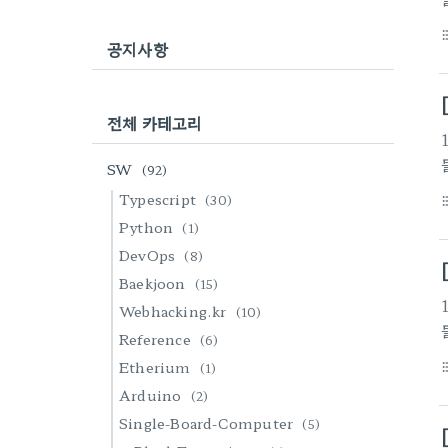
format_li
공지사항
전체 카테고리
SW
(92)
Typescript
(30)
format_li
Python
(1)
DevOps
(8)
Baekjoon
(15)
Webhacking.kr
(10)
Reference
(6)
Etherium
(1)
format_li
Arduino
(2)
Single-Board-Computer
(5)