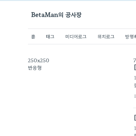
BetaMan의 공사장
홈
태그
미디어로그
위치로그
방명
250x250
반응형
format_li