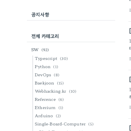
format_li
공지사항
전체 카테고리
SW
(92)
Typescript
(30)
format_li
Python
(1)
DevOps
(8)
Baekjoon
(15)
Webhacking.kr
(10)
Reference
(6)
Etherium
(1)
format_li
Arduino
(2)
Single-Board-Computer
(5)