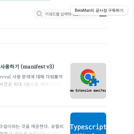
BetaMan의 공사장
구독하기
 사용하기 (manifest v3)
rval 사용 문제에 대해 다뤄볼까
의 실행시간은 최대 5분으로 제한되므로
rams의 create()와
reate()로 생성된 Alram 객체는
처럼 callback 함수를 파라미터
가 가능한 인자를 넘겨주고 싶다면, 알
티 타입이라는 것을 제공한다. 유틸리
변형할 수 있도록 만들어졌고 전역에