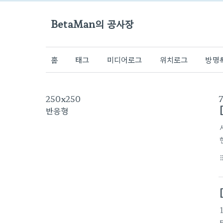
BetaMan의 공사장
홈
태그
미디어로그
위치로그
방명
250x250
반응형
format_li