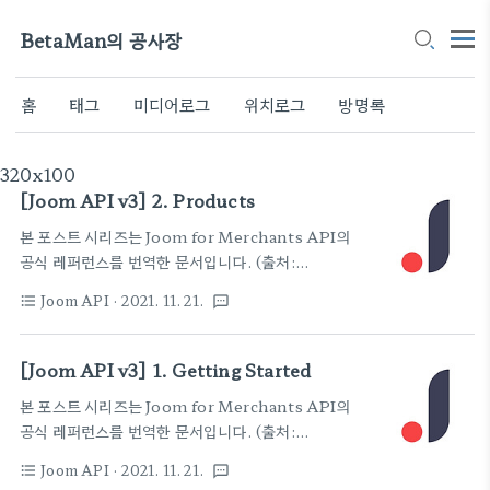
BetaMan의 공사장
홈
태그
미디어로그
위치로그
방명록
320x100
[Joom API v3] 2. Products
본 포스트 시리즈는 Joom for Merchants API의
공식 레퍼런스를 번역한 문서입니다. (출처:
https://api-v3-docs.merchant.joom.com/)
Joom API
· 2021. 11. 21.
format_list_bulleted
textsms
Joom API v2 포스트 시리즈와는 별개의 시리즈 입
니다. 읽으실때 혼동 없으시길 바랍니다. Products
개요 이 섹션은 Product 관련 작업을 위한 모든 엔드
[Joom API v3] 1. Getting Started
포인트를 다룹니다. ID 및 SKU Product SKU 및
본 포스트 시리즈는 Joom for Merchants API의
Variation SKU는 판매자가 직접 생성한 Product
공식 레퍼런스를 번역한 문서입니다. (출처:
및 Variation에 대한 고유 식별자 입니다. 각
https://api-v3-docs.merchant.joom.com/)
Product SKU는 모든 판매자의 Product SKU와
Joom API
· 2021. 11. 21.
format_list_bulleted
textsms
Joom API v2 포스트 시리즈와는 별개의 시리즈 입
겹치면 안됩니다 각 Variation SKU는 모든 판매자