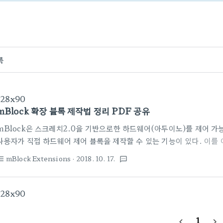
록
728x90
mBlock 확장 블록 제작법 정리 PDF 공유
mBlock은 스크레치2.0을 기반으로한 하드웨어(아두이노)를 제어 가
사용자가 직접 하드웨어 제어 블록을 제작할 수 있는 기능이 있다. 이를
을 블록이 만들어져 확장 센터에 공유되기만 한다면 누구나 쉽게 블록으
mBlock Extensions
· 2018. 10. 17.
st_bulleted
textsms
서 이번 포스팅에서 공유할 파일은 mBlock(mblock.cc)에서 공식
역하고 mBlock에서 밝히지 않은 내용과 개발 팁등을 모아놓은 정리자
료"이다. 파일을 공유하는 것은 좋으나 필자의 블로그 주소를 밝혀줬으면
728x90
히 포스팅 할 예정이니 부족한 내용은 그 부분에서 채우도록하겠다.
1
navigate_before
navigate_next