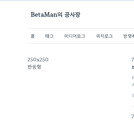
BetaMan의 공사장
홈
태그
미디어로그
위치로그
방명
250x250
반응형
format_li