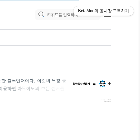
BetaMan의 공사장
구독하기
능한 블록언어이다. 이것의 특징 중
 이용하면 아두이노의 모든 센서들
로 아두이노를 제어할 수 있다.그래
적으로 배포한 레퍼런스와 그것을 번
료 그리고 "블록의 모양 기호 정리자
 한다.추후 확장 제작에 대해 자세