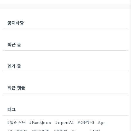
발견하게 되어 이번 포스팅에서 소개해보고자 한다.
해결책: 오류 메시지 함수를 직접 만들어버리자
custom error messages · Issue #568 · ians..
공지사항
최근 글
인기 글
최근 댓글
태그
#일러스트
#Baekjoon
#openAI
#GPT-3
#ps