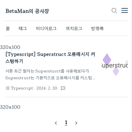
BetaMan의 공사장
홈
태그
미디어로그
위치로그
방명록
320x100
[Typescript] Superstruct 오류메시지 커
스텀하기
서론 최근 필자는 Supersturct를 사용해보다가
Superstruct는 기본적으로 오류메시지를 커스텀할
수 없다는 점을 알게됐다. 이는, 개발자가 임의로 오류
Typescript
· 2024. 2. 20.
format_list_bulleted
textsms
메시지를 수정하여 부정확한 validation 결과를 내
보내지 못하도록 하는 Supersturct의 철학이라고
한다. 하지만 일상적인 상황에선 사용자에게 현재 발
320x100
생한 오류에 따른 문구를 보여주어야 하는 상황이 더
많을 것이고, Supersturct는 이를 위한 대응을 지원
1
navigate_before
navigate_next
하지 않는다. 이를 위한 해결방법을 찾다가
Superstruct GitHub issue에 괜찮은 아이디어를