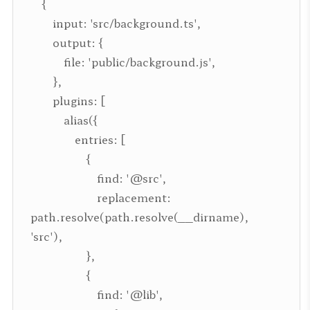
{
input: 'src/background.ts',
output: {
file: 'public/background.js',
},
plugins: [
alias({
entries: [
{
find: '@src',
replacement:
path.resolve(path.resolve(__dirname),
'src'),
},
{
find: '@lib',