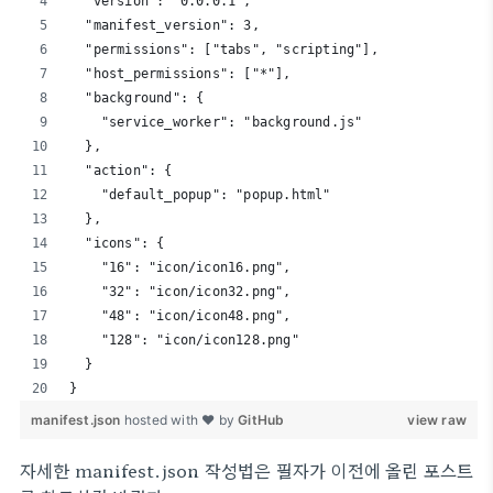
  "version": "0.0.0.1",
  "manifest_version": 3,
  "permissions": ["tabs", "scripting"],
  "host_permissions": ["*"],
  "background": {
    "service_worker": "background.js"
  },
  "action": {
    "default_popup": "popup.html"
  },
  "icons": {
    "16": "icon/icon16.png",
    "32": "icon/icon32.png",
    "48": "icon/icon48.png",
    "128": "icon/icon128.png"
  }
}
manifest.json
hosted with ❤ by
GitHub
view raw
자세한 manifest.json 작성법은 필자가 이전에 올린 포스트