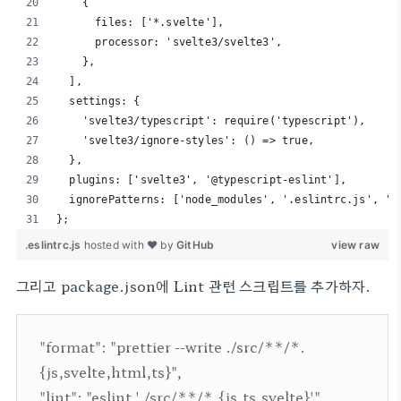
    {
      files: ['*.svelte'],
      processor: 'svelte3/svelte3',
    },
  ],
  settings: {
    'svelte3/typescript': require('typescript'),
    'svelte3/ignore-styles': () => true,
  },
  plugins: ['svelte3', '@typescript-eslint'],
  ignorePatterns: ['node_modules', '.eslintrc.js', 'r
};
.eslintrc.js
hosted with ❤ by
GitHub
view raw
그리고 package.json에 Lint 관련 스크립트를 추가하자.
"format": "prettier --write ./src/**/*.
{js,svelte,html,ts}",
"lint": "eslint './src/**/*.{js,ts,svelte}'",