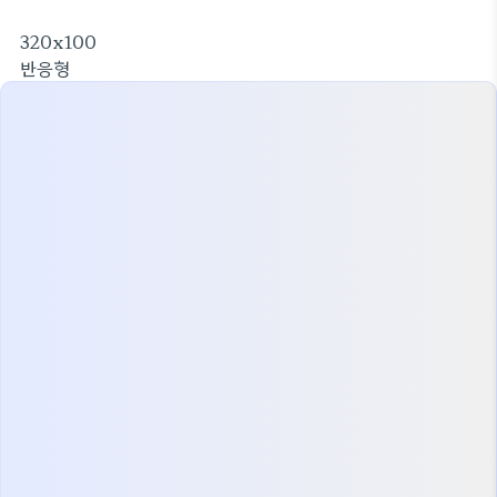
Chrome Extention (menifest v3)
320x100
반응형