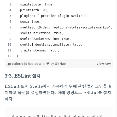
  singleQuote: true,
  printWidth: 90,
  plugins: ['prettier-plugin-svelte'],
  semi: true,
  svelteSortOrder: 'options-styles-scripts-markup',
  svelteStrictMode: true,
  svelteBracketNewLine: true,
  svelteIndentScriptAndStyle: true,
  trailingComma: 'all',
};
.prettierrc.js
hosted with ❤ by
GitHub
view raw
3-3. ESLint 설치
ESLint 또한 Svelte에서 사용하기 위해 관련 플러그인을 설
치하고 옵션을 설정하면된다. 아래 명령으로 ESLint를 설치
하자.
$ npm install -D eslint eslint-plugin-svelte3