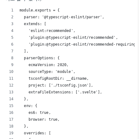
module.exports = {
  parser: '@typescript-eslint/parser',
  extends: [
    'eslint:recommended',
    'plugin:@typescript-eslint/recommended',
    'plugin:@typescript-eslint/recommended-requiring-
  ],
  parserOptions: {
    ecmaVersion: 2020,
    sourceType: 'module',
    tsconfigRootDir: __dirname,
    project: ['./tsconfig.json'],
    extraFileExtensions: ['.svelte'],
  },
  env: {
    es6: true,
    browser: true,
  },
  overrides: [