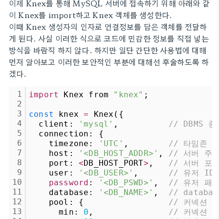
이제 Knex를 통해 MySQL 서버에 접속하기 위해 아래와 같
이 Knex를 import하고 Knex 객체를 생성한다.
이때 Knex 생성자의 인자로 연결정보를 담은 객체를 전달하
게 된다. 사실 이러한 식으로 코드에 민감한 정보를 직접 넣는
방식을 바람직 하지 않다. 하지만 일단 간단한 사용법에 대해
먼저 알아보고 이러한 보안적인 부분에 대해선 후술하도록 하
겠다.
1
import
 Knex from 
"knex"
;
2
3
const
 knex 
=
 Knex({
4
  client: 
'mysql'
,          
// DBMS 종
5
  connection: {
6
    timezone: 
'UTC'
,        
// 타임존
7
    host: 
'<DB_HOST_ADDR>'
, 
// 서버 주
8
    port: 
<
DB_HOST_PORT
>
,   
// 서버 포
9
    user: 
'<DB_USER>'
,      
// 유저 ID
10
password
: 
'<DB_PSWD>'
,  
// 유저 패
11
    database: 
'<DB_NAME>'
,  
// databa
12
    pool: {                 
// 커넥션 
13
      min: 
0
,               
// 커넥션 