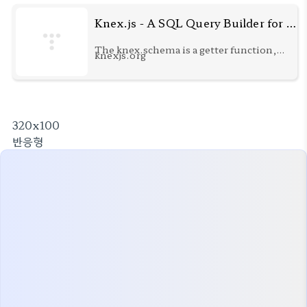
Knex.js - A SQL Query Builder for Javascript
The knex.schema is a getter function,
knexjs.org
which returns a stateful object
containing the query. Therefore be sure
to obtain a new instance of the
knex.schema for every query. These
methods return promises. createTable
320x100
—
반응형
knex.schema.createTable(tableName,
cal