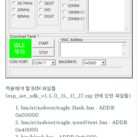
적용해야 할 BIN 파일들
(esp_iot_sdk_v1.5.0_15_11_27.zip 안에 있던 파일들)
1. bin/at/noboot/eagle.flash.bin - ADDR
0x00000
2. bin/at/noboot/eagle.irom0text.bin - ADDR
0x40000
3. bin/blank.bin - ADDR 0xfe000