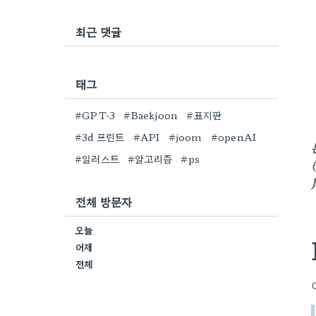
최근 댓글
태그
#GPT-3
#Baekjoon
#표지판
#3d 프린트
#API
#joom
#openAI
#일러스트
#알고리즘
#ps
전체 방문자
오늘
어제
전체