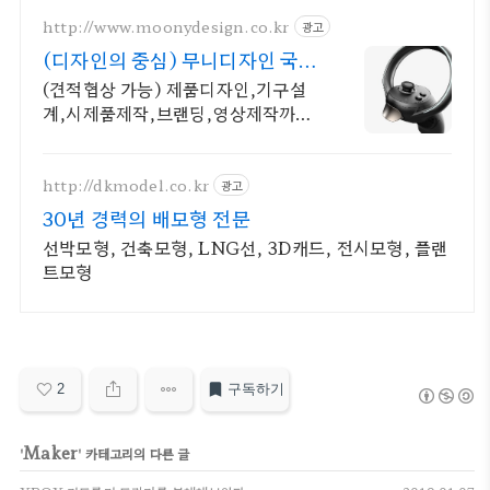
http://www.moonydesign.co.kr
광고
(디자인의 중심) 무니디자인 국제
디자인어워드 레드닷 수상
(견적협상 가능) 제품디자인,기구설
계,시제품제작,브랜딩,영상제작까지
한번에! 2024 우수디자인전문회사
'유망기업' 선정
http://dkmodel.co.kr
광고
30년 경력의 배모형 전문
선박모형, 건축모형, LNG선, 3D캐드, 전시모형, 플랜
트모형
2
구독하기
Maker
'
' 카테고리의 다른 글